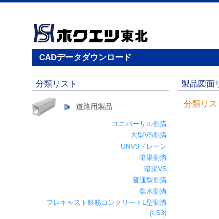
CADデータダウンロード
分類リスト
製品図面
分類リス
道路用製品
ユニバーサル側溝
大型VS側溝
UNVSドレーン
暗渠側溝
暗渠VS
普通型側溝
集水側溝
プレキャスト鉄筋コンクリートL型側溝
(LS3)